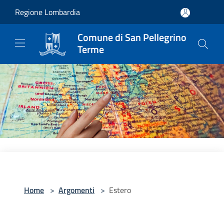
Salta al contenuto principale
Regione Lombardia
Comune di San Pellegrino
Terme
Home
>
Argomenti
>
Estero