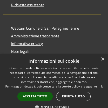
Richiesta assistenza
Webcam Comune di San Pellegrino Terme
Amministrazione trasparente
Informativa privacy
Note legali
×
Dichiarazione di accessibilità
Informazioni sui cookie
Questo sito web utilizza cookie tecnici e assimilati strettamente
necessari al corretto funzionamento e alla navigazione del sito,
nonché un cookie tecnico analitico al solo fine di elaborare
informazioni statistiche, aggregate e anonime.
RSS
Copyright © 2026 • Comune di
Per maggiori dettagli, può consultare la cookie policy al seguente
link
Accessibilità
San Pellegrino Terme •
Privacy
Municipium
Powered by
•
ACCETTA TUTTO
RIFIUTA TUTTO
Cookie
Accesso redazione
Mappa del sito
MOSTRA DETTAGLI