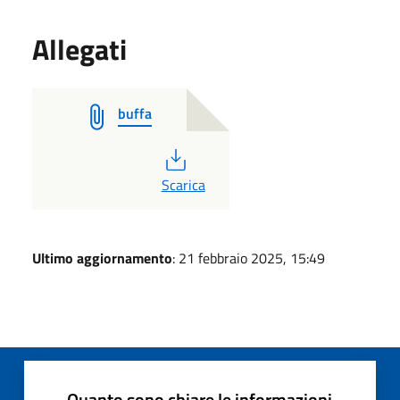
Allegati
buffa
PDF
Scarica
Ultimo aggiornamento
: 21 febbraio 2025, 15:49
Quanto sono chiare le informazioni