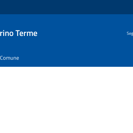
rino Terme
Seg
il Comune