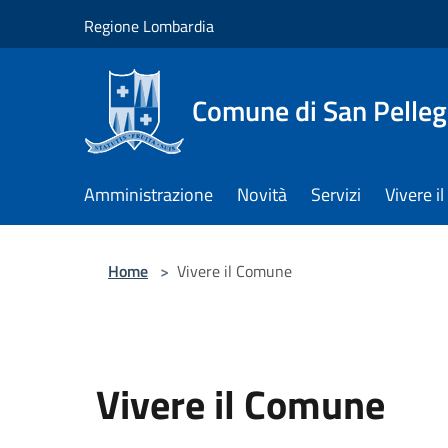
Salta al contenuto principale
Regione Lombardia
Comune di San Pelleg
Amministrazione
Novità
Servizi
Vivere 
Home
>
Vivere il Comune
Vivere il Comune