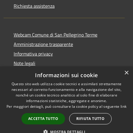
Richiesta assistenza
Webcam Comune di San Pellegrino Terme
Amministrazione trasparente
Informativa privacy
Note legali
×
Dichiarazione di accessibilità
Informazioni sui cookie
Questo sito web utilizza cookie tecnici e assimilati strettamente
necessari al corretto funzionamento e alla navigazione del sito,
nonché un cookie tecnico analitico al solo fine di elaborare
informazioni statistiche, aggregate e anonime.
RSS
Copyright © 2026 • Comune di
Per maggiori dettagli, può consultare la cookie policy al seguente
link
Accessibilità
San Pellegrino Terme •
Privacy
Municipium
Powered by
•
ACCETTA TUTTO
RIFIUTA TUTTO
Cookie
Accesso redazione
Mappa del sito
MOSTRA DETTAGLI