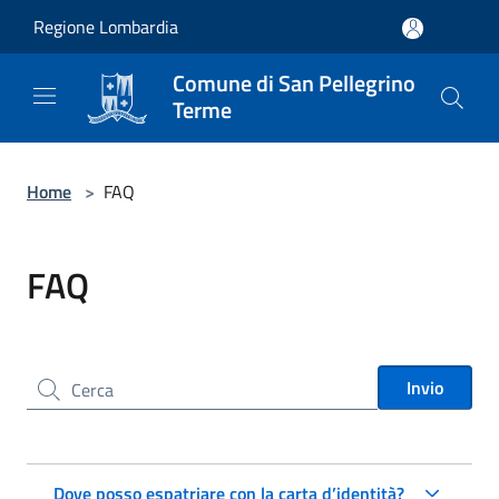
Salta al contenuto principale
Regione Lombardia
Comune di San Pellegrino
Terme
Home
>
FAQ
FAQ
Cerca nel sito
Invio
Dove posso espatriare con la carta d’identità?