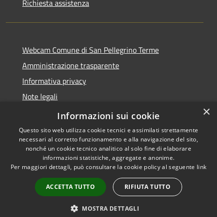
Richiesta assistenza
Webcam Comune di San Pellegrino Terme
Amministrazione trasparente
Informativa privacy
Note legali
×
Dichiarazione di accessibilità
Informazioni sui cookie
Questo sito web utilizza cookie tecnici e assimilati strettamente
necessari al corretto funzionamento e alla navigazione del sito,
nonché un cookie tecnico analitico al solo fine di elaborare
informazioni statistiche, aggregate e anonime.
RSS
Copyright © 2026 • Comune di
Per maggiori dettagli, può consultare la cookie policy al seguente
link
Accessibilità
San Pellegrino Terme •
Privacy
Municipium
Powered by
•
ACCETTA TUTTO
RIFIUTA TUTTO
Cookie
Accesso redazione
Mappa del sito
MOSTRA DETTAGLI