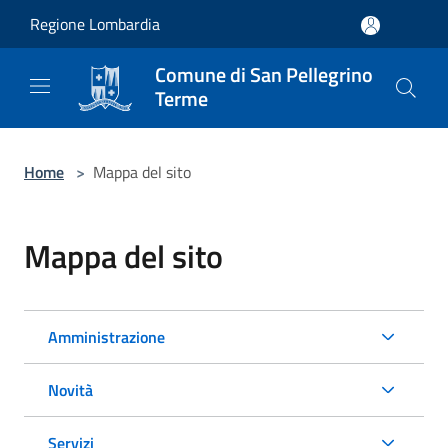
Salta al contenuto principale
Regione Lombardia
Comune di San Pellegrino
Terme
Home
>
Mappa del sito
Mappa del sito
Amministrazione
Novità
Servizi