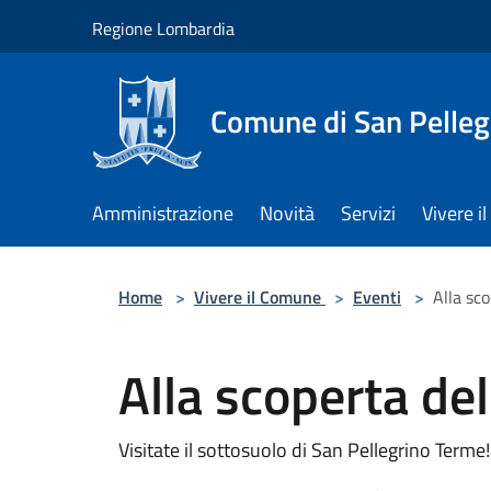
Salta al contenuto principale
Regione Lombardia
Comune di San Pelleg
Amministrazione
Novità
Servizi
Vivere 
Home
>
Vivere il Comune
>
Eventi
>
Alla sc
Alla scoperta de
Visitate il sottosuolo di San Pellegrino Terme!