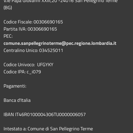
V.le Papa Giovanni XXIII,20 -24016 San Pellegrino Terme
(BG)
Codice Fiscale: 00306690165
Partita IVA: 00306690165
PEC:
comune.sanpellegrinoterme@pec.regione.lombardia.it
Centralino Unico: 034525011
Codice Univoco: UFGYKY
Codice IPA: c_i079
Pagamenti:
Banca d'Italia
IBAN IT46R0100004306TU0000006057
Intestato a: Comune di San Pellegrino Terme