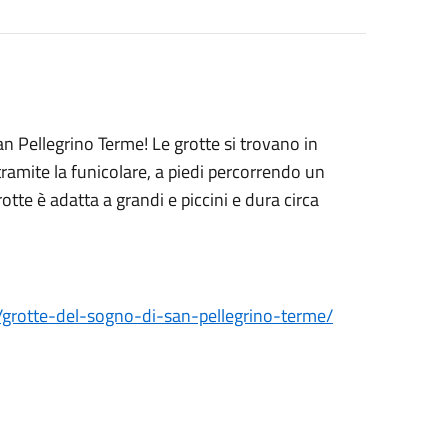
an Pellegrino Terme! Le grotte si trovano in
tramite la funicolare, a piedi percorrendo un
otte è adatta a grandi e piccini e dura circa
grotte-del-sogno-di-san-pellegrino-terme/