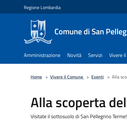
Salta al contenuto principale
Regione Lombardia
Comune di San Pelleg
Amministrazione
Novità
Servizi
Vivere 
Home
>
Vivere il Comune
>
Eventi
>
Alla sc
Alla scoperta de
Visitate il sottosuolo di San Pellegrino Terme!