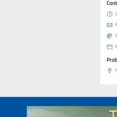
Cont
Prob