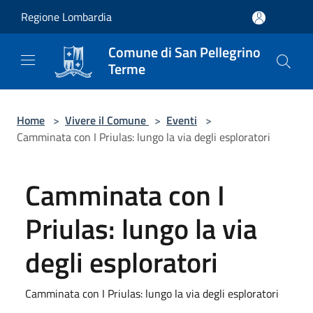
Salta al contenuto principale
Regione Lombardia
Comune di San Pellegrino
Terme
Home
>
Vivere il Comune
>
Eventi
>
Camminata con I Priulas: lungo la via degli esploratori
Camminata con I
Priulas: lungo la via
degli esploratori
Camminata con I Priulas: lungo la via degli esploratori