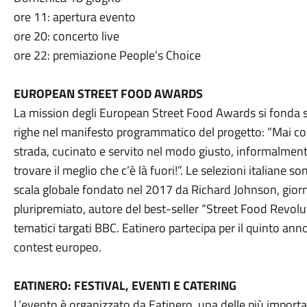
ore 11: apertura evento
ore 20: concerto live
ore 22: premiazione People’s Choice
EUROPEAN STREET FOOD AWARDS
La mission degli European Street Food Awards si fonda 
righe nel manifesto programmatico del progetto: “Mai co
strada, cucinato e servito nel modo giusto, informalmente
trovare il meglio che c’è là fuori!”. Le selezioni italiane 
scala globale fondato nel 2017 da Richard Johnson, gior
pluripremiato, autore del best-seller “Street Food Revol
tematici targati BBC. Eatinero partecipa per il quinto an
contest europeo.
EATINERO: FESTIVAL, EVENTI E CATERING
L’evento è organizzato da Eatinero, una delle più importan