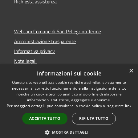
Richiesta assistenza
Webcam Comune di San Pellegrino Terme
Amministrazione trasparente
Informativa privacy
Note legali
×
Dichiarazione di accessibilità
Informazioni sui cookie
Questo sito web utilizza cookie tecnici e assimilati strettamente
necessari al corretto funzionamento e alla navigazione del sito,
nonché un cookie tecnico analitico al solo fine di elaborare
informazioni statistiche, aggregate e anonime.
RSS
Copyright © 2026 • Comune di
Per maggiori dettagli, può consultare la cookie policy al seguente
link
Accessibilità
San Pellegrino Terme •
Privacy
Municipium
Powered by
•
ACCETTA TUTTO
RIFIUTA TUTTO
Cookie
Accesso redazione
Mappa del sito
MOSTRA DETTAGLI