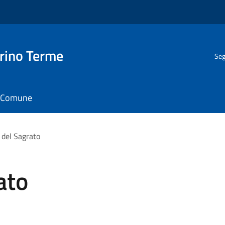
rino Terme
Seg
il Comune
e del Sagrato
ato