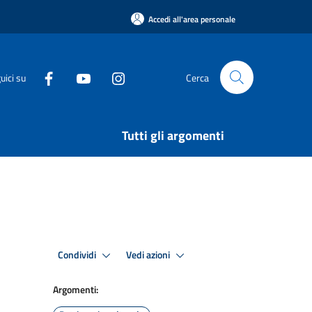
Accedi all'area personale
uici su
Cerca
Tutti gli argomenti
Condividi
Vedi azioni
Argomenti: