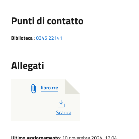
Punti di contatto
Biblioteca
:
0345 22141
Allegati
libro rre
PDF
Scarica
Ultimo aggiornamento
: 10 novembre 2024, 12:04