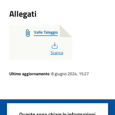
Allegati
Valle Taleggio
PDF
Scarica
Ultimo aggiornamento
: 8 giugno 2024, 15:27
Quanto sono chiare le informazioni