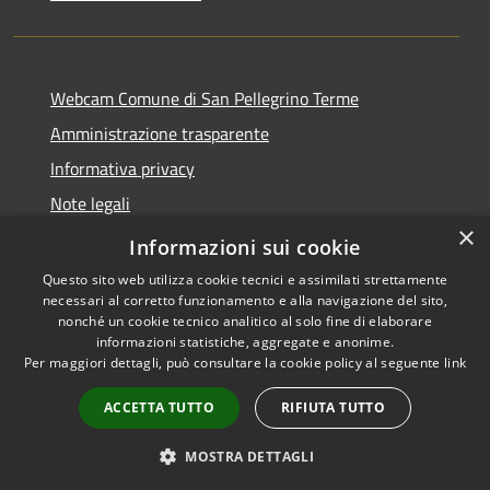
Webcam Comune di San Pellegrino Terme
Amministrazione trasparente
Informativa privacy
Note legali
×
Dichiarazione di accessibilità
Informazioni sui cookie
Questo sito web utilizza cookie tecnici e assimilati strettamente
necessari al corretto funzionamento e alla navigazione del sito,
nonché un cookie tecnico analitico al solo fine di elaborare
informazioni statistiche, aggregate e anonime.
RSS
Copyright © 2026 • Comune di
Per maggiori dettagli, può consultare la cookie policy al seguente
link
Accessibilità
San Pellegrino Terme •
Privacy
Municipium
Powered by
•
ACCETTA TUTTO
RIFIUTA TUTTO
Cookie
Accesso redazione
Mappa del sito
MOSTRA DETTAGLI