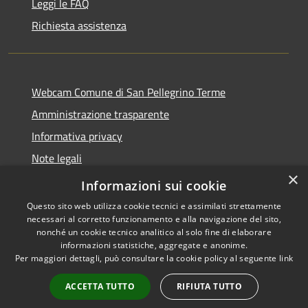
Leggi le FAQ
Richiesta assistenza
Webcam Comune di San Pellegrino Terme
Amministrazione trasparente
Informativa privacy
Note legali
×
Dichiarazione di accessibilità
Informazioni sui cookie
Questo sito web utilizza cookie tecnici e assimilati strettamente
necessari al corretto funzionamento e alla navigazione del sito,
nonché un cookie tecnico analitico al solo fine di elaborare
informazioni statistiche, aggregate e anonime.
RSS
Copyright © 2026 • Comune di
Per maggiori dettagli, può consultare la cookie policy al seguente
link
Accessibilità
San Pellegrino Terme •
Privacy
Municipium
Powered by
•
ACCETTA TUTTO
RIFIUTA TUTTO
Cookie
Accesso redazione