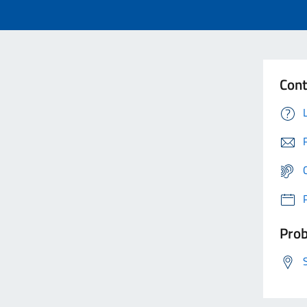
Cont
Prob