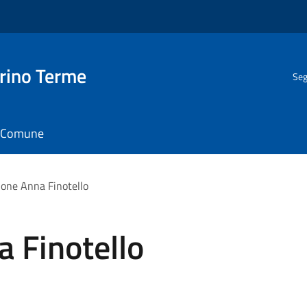
rino Terme
Seg
il Comune
ione Anna Finotello
 Finotello