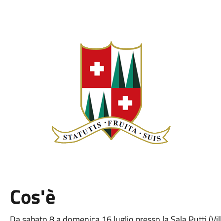
Cos'è
Da sabato 8 a domenica 16 luglio presso la Sala Putti (Vil