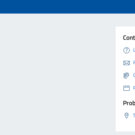
Cont
Prob