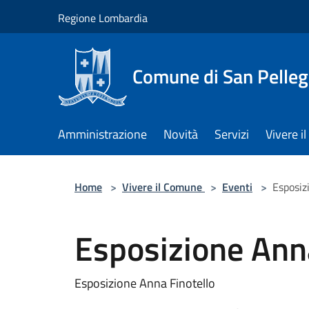
Salta al contenuto principale
Regione Lombardia
Comune di San Pelleg
Amministrazione
Novità
Servizi
Vivere 
Home
>
Vivere il Comune
>
Eventi
>
Esposiz
Esposizione Anna
Esposizione Anna Finotello