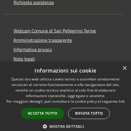
Richiesta assistenza
Webcam Comune di San Pellegrino Terme
Amministrazione trasparente
Informativa privacy
Note legali
×
Dichiarazione di accessibilità
Informazioni sui cookie
Questo sito web utilizza cookie tecnici e assimilati strettamente
necessari al corretto funzionamento e alla navigazione del sito,
nonché un cookie tecnico analitico al solo fine di elaborare
informazioni statistiche, aggregate e anonime.
RSS
Copyright © 2026 • Comune di
Per maggiori dettagli, può consultare la cookie policy al seguente
link
Accessibilità
San Pellegrino Terme •
Privacy
Municipium
Powered by
•
ACCETTA TUTTO
RIFIUTA TUTTO
Cookie
Accesso redazione
Mappa del sito
MOSTRA DETTAGLI