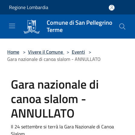
Salta al contenuto principale
Regione Lombardia
Comune di San Pellegrino
Terme
Home
>
Vivere il Comune
>
Eventi
>
Gara nazionale di canoa slalom - ANNULLATO
Gara nazionale di
canoa slalom -
ANNULLATO
Il 24 settembre si terrà la Gara Nazionale di Canoa
Slalom