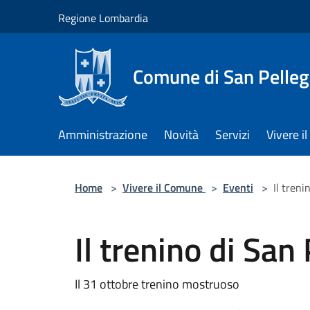
Salta al contenuto principale
Regione Lombardia
Comune di San Pelleg
Amministrazione
Novità
Servizi
Vivere 
Home
>
Vivere il Comune
>
Eventi
>
Il treni
Il trenino di San
Il 31 ottobre trenino mostruoso