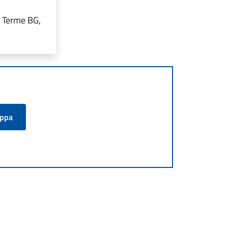
o Terme BG,
appa