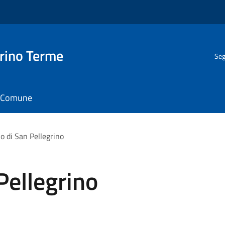
rino Terme
Seg
il Comune
no di San Pellegrino
 Pellegrino