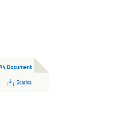
 A4 Document
PDF
Scarica