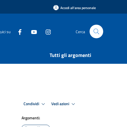
Accedi all'area personale
uici su
Cerca
Tutti gli argomenti
Condividi
Vedi azioni
Argomenti: