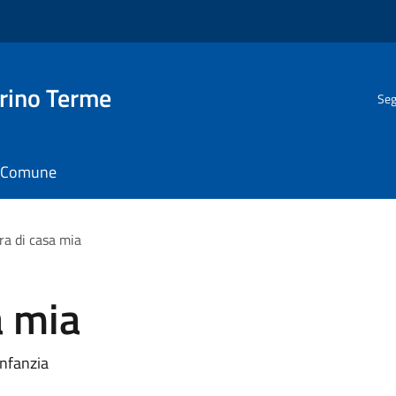
rino Terme
Seg
il Comune
ra di casa mia
a mia
infanzia