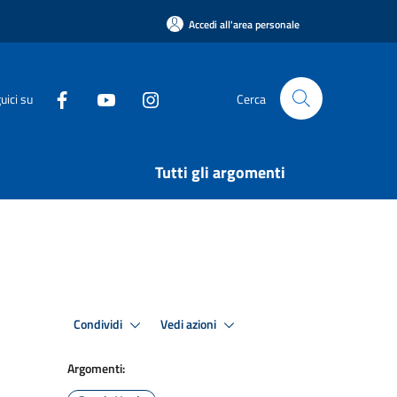
Accedi all'area personale
uici su
Cerca
Tutti gli argomenti
Condividi
Vedi azioni
Argomenti: