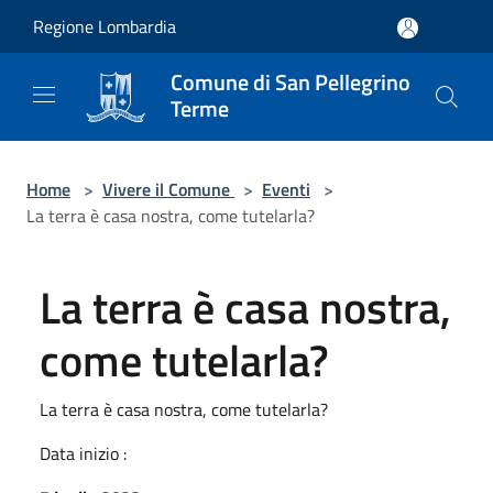
Salta al contenuto principale
Regione Lombardia
Comune di San Pellegrino
Terme
Home
>
Vivere il Comune
>
Eventi
>
La terra è casa nostra, come tutelarla?
La terra è casa nostra,
come tutelarla?
La terra è casa nostra, come tutelarla?
Data inizio :