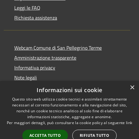
Leggi le FAQ
Richiesta assistenza
Webcam Comune di San Pellegrino Terme
Amministrazione trasparente
Informativa privacy
Note legali
×
Dichiarazione di accessibilità
Informazioni sui cookie
Questo sito web utilizza cookie tecnici e assimilati strettamente
necessari al corretto funzionamento e alla navigazione del sito,
nonché un cookie tecnico analitico al solo fine di elaborare
informazioni statistiche, aggregate e anonime.
RSS
Copyright © 2026 • Comune di
Per maggiori dettagli, può consultare la cookie policy al seguente
link
Accessibilità
San Pellegrino Terme •
Privacy
Municipium
Powered by
•
ACCETTA TUTTO
RIFIUTA TUTTO