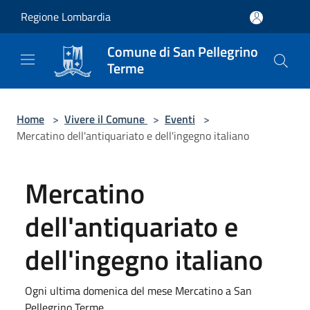
Salta al contenuto principale
Regione Lombardia
Comune di San Pellegrino
Terme
Home
>
Vivere il Comune
>
Eventi
>
Mercatino dell'antiquariato e dell'ingegno italiano
Mercatino
dell'antiquariato e
dell'ingegno italiano
Ogni ultima domenica del mese Mercatino a San
Pellegrino Terme