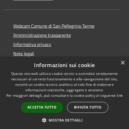
Webcam Comune di San Pellegrino Terme
Amministrazione trasparente
Informativa privacy
Note legali
×
Dichiarazione di accessibilità
Informazioni sui cookie
Questo sito web utilizza cookie tecnici e assimilati strettamente
necessari al corretto funzionamento e alla navigazione del sito,
nonché un cookie tecnico analitico al solo fine di elaborare
informazioni statistiche, aggregate e anonime.
RSS
Copyright © 2026 • Comune di
Per maggiori dettagli, può consultare la cookie policy al seguente
link
Accessibilità
San Pellegrino Terme •
Privacy
Municipium
Powered by
•
ACCETTA TUTTO
RIFIUTA TUTTO
Cookie
Accesso redazione
Mappa del sito
MOSTRA DETTAGLI