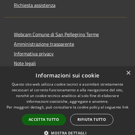
Richiesta assistenza
Webcam Comune di San Pellegrino Terme
Amministrazione trasparente
Informativa privacy
Note legali
×
Dichiarazione di accessibilità
Informazioni sui cookie
Questo sito web utilizza cookie tecnici e assimilati strettamente
necessari al corretto funzionamento e alla navigazione del sito,
nonché un cookie tecnico analitico al solo fine di elaborare
informazioni statistiche, aggregate e anonime.
RSS
Copyright © 2026 • Comune di
Per maggiori dettagli, può consultare la cookie policy al seguente
link
Accessibilità
San Pellegrino Terme •
Privacy
Municipium
Powered by
•
ACCETTA TUTTO
RIFIUTA TUTTO
Cookie
Accesso redazione
Mappa del sito
MOSTRA DETTAGLI