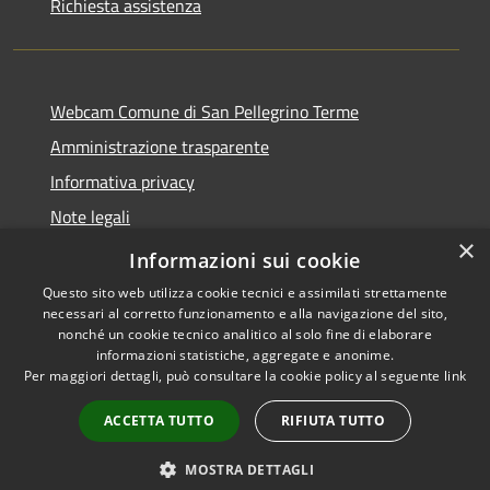
Richiesta assistenza
Webcam Comune di San Pellegrino Terme
Amministrazione trasparente
Informativa privacy
Note legali
×
Dichiarazione di accessibilità
Informazioni sui cookie
Questo sito web utilizza cookie tecnici e assimilati strettamente
necessari al corretto funzionamento e alla navigazione del sito,
nonché un cookie tecnico analitico al solo fine di elaborare
informazioni statistiche, aggregate e anonime.
RSS
Copyright © 2026 • Comune di
Per maggiori dettagli, può consultare la cookie policy al seguente
link
Accessibilità
San Pellegrino Terme •
Privacy
Municipium
Powered by
•
ACCETTA TUTTO
RIFIUTA TUTTO
Cookie
Accesso redazione
Mappa del sito
MOSTRA DETTAGLI