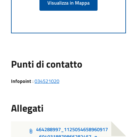
Visualizza in Mappa
Punti di contatto
Infopoint
:
034521020
Allegati
464288997_1125054658960917
_6040318879866282457_n