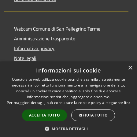
Webcam Comune di San Pellegrino Terme
Amministrazione trasparente
Informativa privacy
Note legali
×
Dichiarazione di accessibilità
Informazioni sui cookie
Questo sito web utilizza cookie tecnici e assimilati strettamente
necessari al corretto funzionamento e alla navigazione del sito,
nonché un cookie tecnico analitico al solo fine di elaborare
informazioni statistiche, aggregate e anonime.
RSS
Copyright © 2026 • Comune di
Per maggiori dettagli, può consultare la cookie policy al seguente
link
Accessibilità
San Pellegrino Terme •
Privacy
Municipium
Powered by
•
ACCETTA TUTTO
RIFIUTA TUTTO
Cookie
Accesso redazione
Mappa del sito
MOSTRA DETTAGLI