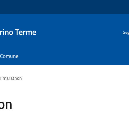
rino Terme
Seg
il Comune
 marathon
on