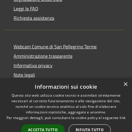
Leggi le FAQ
Richiesta assistenza
Webcam Comune di San Pellegrino Terme
Amministrazione trasparente
Informativa privacy
Note legali
×
Dichiarazione di accessibilità
Informazioni sui cookie
Questo sito web utilizza cookie tecnici e assimilati strettamente
necessari al corretto funzionamento e alla navigazione del sito,
nonché un cookie tecnico analitico al solo fine di elaborare
informazioni statistiche, aggregate e anonime.
RSS
Copyright © 2026 • Comune di
Per maggiori dettagli, può consultare la cookie policy al seguente
link
Accessibilità
San Pellegrino Terme •
Privacy
Municipium
Powered by
•
ACCETTA TUTTO
RIFIUTA TUTTO