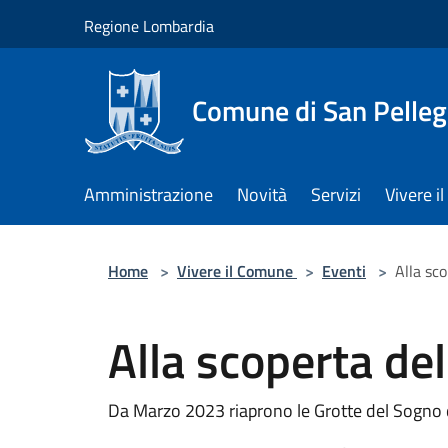
Salta al contenuto principale
Regione Lombardia
Comune di San Pelleg
Amministrazione
Novità
Servizi
Vivere 
Home
>
Vivere il Comune
>
Eventi
>
Alla sc
Alla scoperta de
Da Marzo 2023 riaprono le Grotte del Sogno 