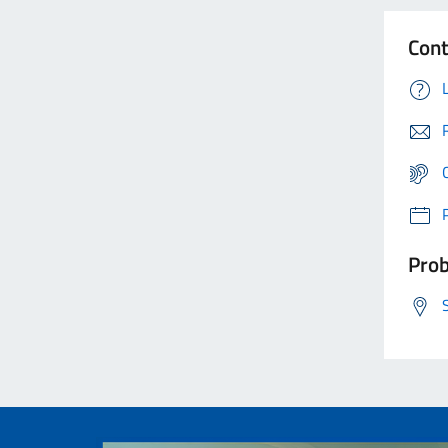
Cont
Prob