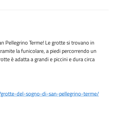
an Pellegrino Terme! Le grotte si trovano in
tramite la funicolare, a piedi percorrendo un
otte è adatta a grandi e piccini e dura circa
grotte-del-sogno-di-san-pellegrino-terme/