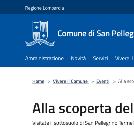
Salta al contenuto principale
Regione Lombardia
Comune di San Pelleg
Amministrazione
Novità
Servizi
Vivere 
Home
>
Vivere il Comune
>
Eventi
>
Alla sc
Alla scoperta de
Visitate il sottosuolo di San Pellegrino Terme!