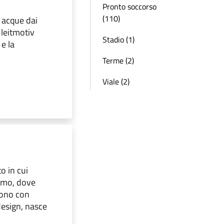
Pronto soccorso
(110)
 acque dai
l leitmotiv
Stadio (1)
 e la
Terme (2)
Viale (2)
o in cui
ismo, dove
dono con
design, nasce