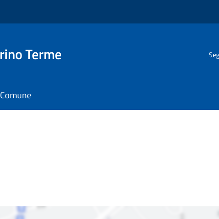
rino Terme
Seg
il Comune