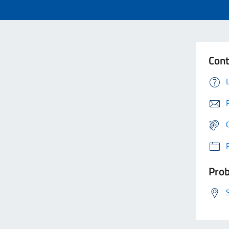
Cont
Prob