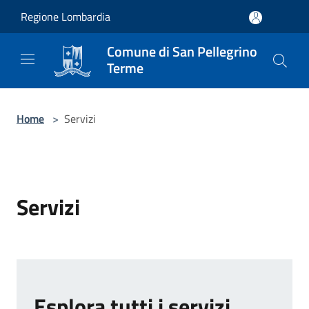
Salta al contenuto principale
Regione Lombardia
Comune di San Pellegrino
Terme
Home
>
Servizi
Servizi
Esplora tutti i servizi