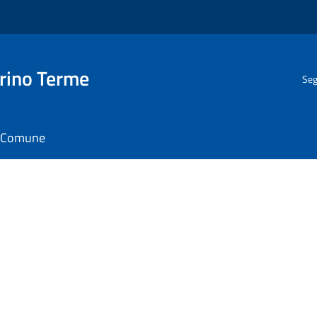
rino Terme
Seg
il Comune