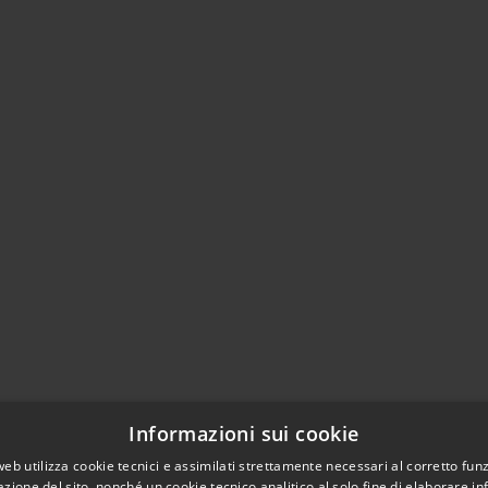
Informazioni sui cookie
web utilizza cookie tecnici e assimilati strettamente necessari al corretto fu
azione del sito, nonché un cookie tecnico analitico al solo fine di elaborare i