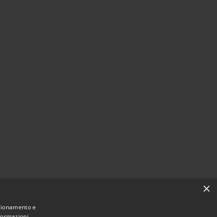
×
nzionamento e
nformazioni