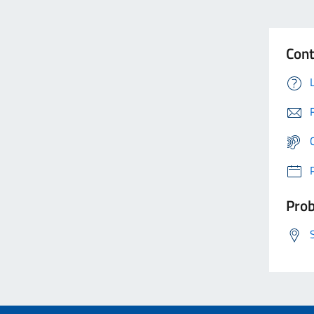
Cont
Prob