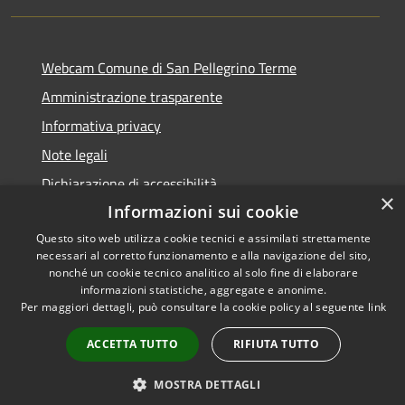
Webcam Comune di San Pellegrino Terme
Amministrazione trasparente
Informativa privacy
Note legali
Dichiarazione di accessibilità
×
Informazioni sui cookie
Questo sito web utilizza cookie tecnici e assimilati strettamente
necessari al corretto funzionamento e alla navigazione del sito,
RSS
Copyright © 2026 • Comune di
nonché un cookie tecnico analitico al solo fine di elaborare
informazioni statistiche, aggregate e anonime.
Accessibilità
San Pellegrino Terme •
Per maggiori dettagli, può consultare la cookie policy al seguente
link
Privacy
Municipium
Powered by
•
Cookie
Accesso redazione
ACCETTA TUTTO
RIFIUTA TUTTO
Mappa del sito
MOSTRA DETTAGLI