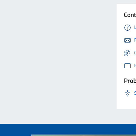
Cont
Prob