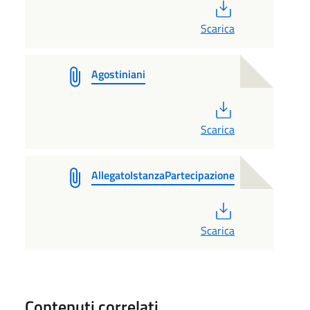
PDF
Scarica
Agostiniani
PDF
Scarica
AllegatoIstanzaPartecipazione
PDF
Scarica
Contenuti correlati