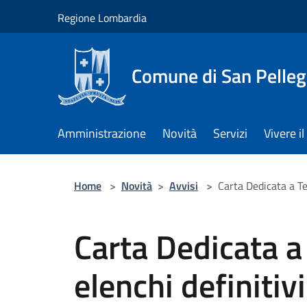
Salta al contenuto principale
Regione Lombardia
Comune di San Pelleg
Amministrazione
Novità
Servizi
Vivere 
Home
>
Novità
>
Avvisi
>
Carta Dedicata a Te
Carta Dedicata a
elenchi definitiv