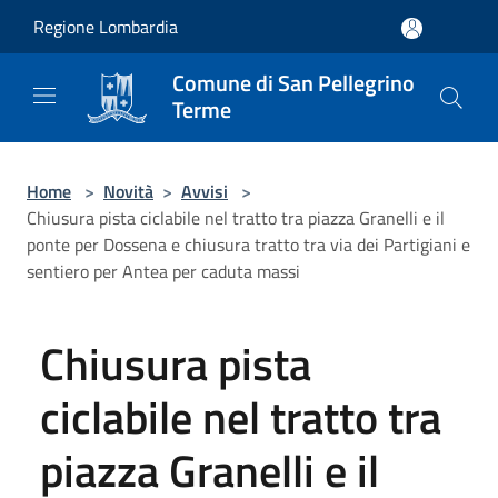
Salta al contenuto principale
Regione Lombardia
Comune di San Pellegrino
Terme
Home
>
Novità
>
Avvisi
>
Chiusura pista ciclabile nel tratto tra piazza Granelli e il
ponte per Dossena e chiusura tratto tra via dei Partigiani e
sentiero per Antea per caduta massi
Chiusura pista
ciclabile nel tratto tra
piazza Granelli e il