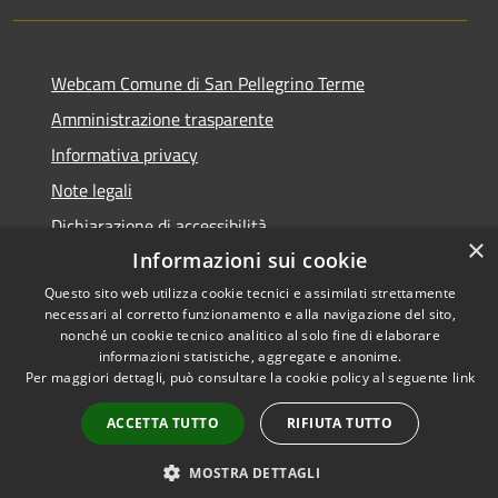
Webcam Comune di San Pellegrino Terme
Amministrazione trasparente
Informativa privacy
Note legali
Dichiarazione di accessibilità
×
Informazioni sui cookie
Questo sito web utilizza cookie tecnici e assimilati strettamente
necessari al corretto funzionamento e alla navigazione del sito,
RSS
Copyright © 2026 • Comune di
nonché un cookie tecnico analitico al solo fine di elaborare
informazioni statistiche, aggregate e anonime.
Accessibilità
San Pellegrino Terme •
Per maggiori dettagli, può consultare la cookie policy al seguente
link
Privacy
Municipium
Powered by
•
Cookie
Accesso redazione
ACCETTA TUTTO
RIFIUTA TUTTO
Mappa del sito
MOSTRA DETTAGLI