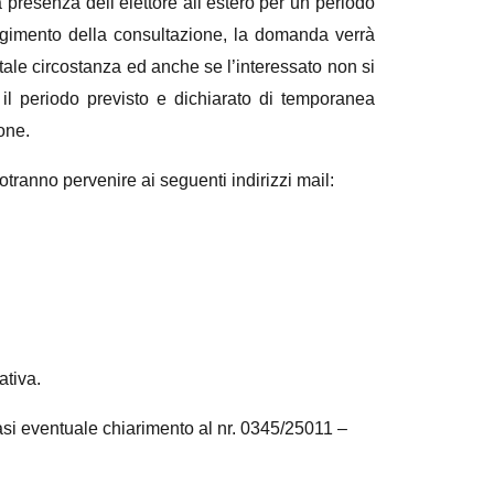
 presenza dell’elettore all’estero per un periodo
lgimento della consultazione, la domanda verrà
tale circostanza ed anche se l’interessato non si
il periodo previsto e dichiarato di temporanea
one.
tranno pervenire ai seguenti indirizzi mail:
ativa.
iasi eventuale chiarimento al nr. 0345/25011 –