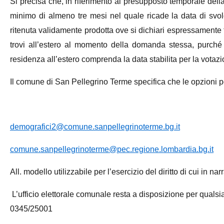
Si precisa che, in riferimento al presupposto temporale della
minimo di almeno tre mesi nel quale ricade la data di svo
ritenuta validamente prodotta ove si dichiari espressamente 
trovi all’estero al momento della domanda stessa, purché 
residenza all’estero comprenda la data stabilita per la votazi
Il comune di San Pellegrino Terme specifica che le opzioni po
demografici2@comune.sanpellegrinoterme.bg.it
comune.sanpellegrinoterme@pec.regione.lombardia.bg.it
All. modello utilizzabile per l’esercizio del diritto di cui in narr
L’ufficio elettorale comunale resta a disposizione per quals
0345/25001