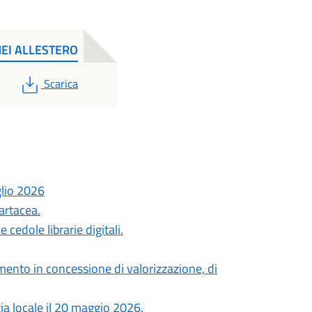
EI ALLESTERO
PDF
Scarica
glio 2026
artacea.
cedole librarie digitali.
ento in concessione di valorizzazione, di
zia locale il 20 maggio 2026.