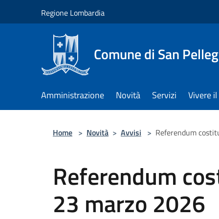
Salta al contenuto principale
Regione Lombardia
Comune di San Pelleg
Amministrazione
Novità
Servizi
Vivere 
Home
>
Novità
>
Avvisi
>
Referendum costit
Referendum cost
23 marzo 2026