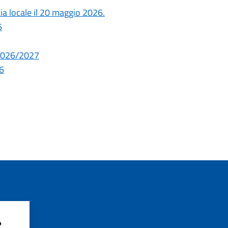
zia locale il 20 maggio 2026.
6
. 2026/2027
26
?