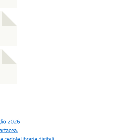
glio 2026
artacea.
cedole librarie digitali.