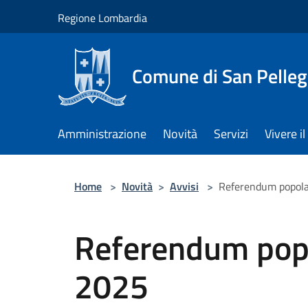
Salta al contenuto principale
Regione Lombardia
Comune di San Pelleg
Amministrazione
Novità
Servizi
Vivere 
Home
>
Novità
>
Avvisi
>
Referendum popola
Referendum popo
2025