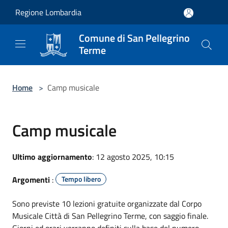
Salta al contenuto principale
Regione Lombardia
Comune di San Pellegrino
Terme
Home
>
Camp musicale
Camp musicale
Ultimo aggiornamento
: 12 agosto 2025, 10:15
Argomenti
:
Tempo libero
Sono previste 10 lezioni gratuite organizzate dal Corpo
Musicale Città di San Pellegrino Terme, con saggio finale.
Giorni ed orari verranno definiti sulla base del numero