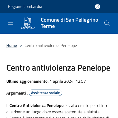
Salta al contenuto principale
Regione Lombardia
Comune di San Pellegrino
Terme
Home
>
Centro antiviolenza Penelope
Centro antiviolenza Penelope
Ultimo aggiornamento
: 4 aprile 2024, 12:57
Argomenti
:
Assistenza sociale
Il
Centro Antiviolenza Penelope
è stato creato per offrire
alle donne un luogo dove essere sostenute e aiutate.
Il Centro è impegnato nella presa in carico delle vittime di