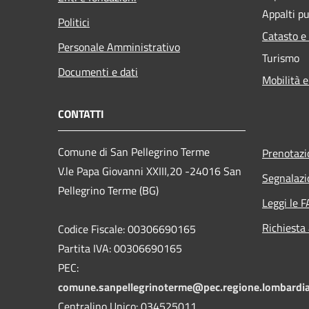
Appalti pu
Politici
Catasto e
Personale Amministrativo
Turismo
Documenti e dati
Mobilità e
CONTATTI
Comune di San Pellegrino Terme
Prenotaz
V.le Papa Giovanni XXIII,20 -24016 San
Segnalazi
Pellegrino Terme (BG)
Leggi le 
Richiesta
Codice Fiscale: 00306690165
Partita IVA: 00306690165
PEC:
comune.sanpellegrinoterme@pec.regione.lombardia
Centralino Unico: 034525011