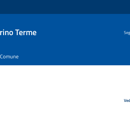
rino Terme
Seg
il Comune
Ved