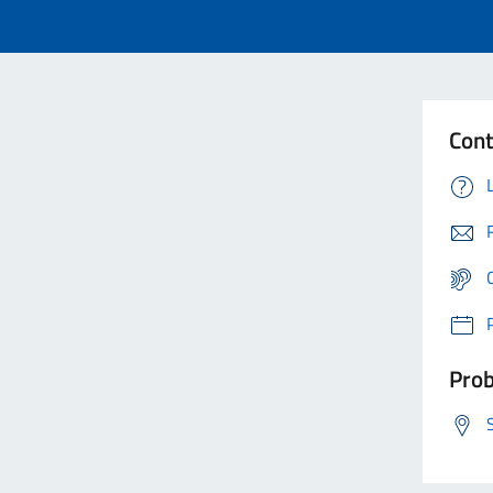
Cont
Prob